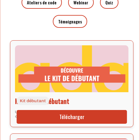
Ateliers de code
Webinar
Quiz
Témoignages
Kit de code débutant
Kit débutant
Un kit qui te guide pas à pas pour faire tes premières lignes de
Télécharger
code et tester la programmation en pratique