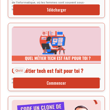
de l'informatique, où les femmes sont souvent sous-
représentées, il peut être particulièrement difficile de se sentir
Télécharger
légitime et de trouver sa place.
Quel métier tech est fait pour toi ?
Quiz
Réponds à ces quelques questions, tu sauras en 5 minutes quel
Commencer
métier correspond le mieux à ton profil !