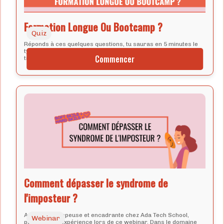
Formation Longue Ou Bootcamp ?
Quiz
Réponds à ces quelques questions, tu sauras en 5 minutes le
type de formation qui correspond le mieux à tes ambitions et à
Commencer
ta situation actuelle.
Comment dépasser le syndrome de
l'imposteur ?
Anaïs, développeuse et encadrante chez Ada Tech School,
Webinar
partage son expérience lors de ce webinar. Dans le domaine