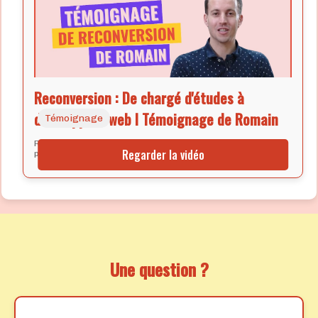
Reconversion : De chargé d'études à
développeur web I Témoignage de Romain
Témoignage
Romain partage son expérience de reconversion
Regarder la vidéo
professionnelle.
Une question ?