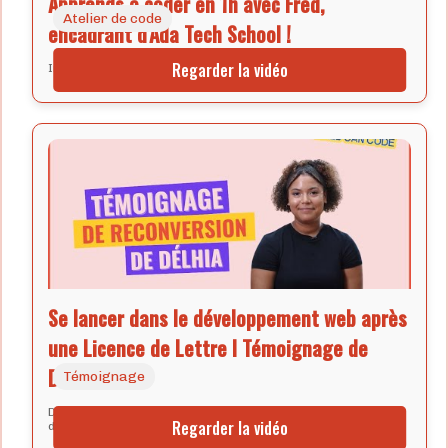
Apprends à coder en 1h avec Fred,
Atelier de code
encadrant d'Ada Tech School !
Regarder la vidéo
Initiation à la programmation avec Fred d'Ada Tech School.
Se lancer dans le développement web après
une Licence de Lettre I Témoignage de
Délhia
Témoignage
Délhia partage son parcours de reconversion vers le
Regarder la vidéo
développement web.